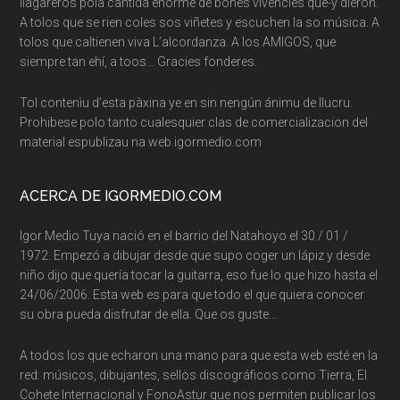
llagareros pola cantida enorme de bones vivencies que-y dieron.
A tolos que se rien coles sos viñetes y escuchen la so música. A
tolos que caltienen viva L’alcordanza. A los AMIGOS, que
siempre tan ehí, a toos… Gracies fonderes.
Tol contenìu d’esta pàxina ye en sin nengún ánimu de llucru.
Prohibese polo tanto cualesquier clas de comercializacion del
material espublizau na web igormedio.com
ACERCA DE IGORMEDIO.COM
Igor Medio Tuya nació en el barrio del Natahoyo el 30 / 01 /
1972. Empezó a dibujar desde que supo coger un lápiz y desde
niño dijo que quería tocar la guitarra, eso fue lo que hizo hasta el
24/06/2006. Esta web es para que todo el que quiera conocer
su obra pueda disfrutar de ella. Que os guste…
A todos los que echaron una mano para que esta web esté en la
red: músicos, dibujantes, sellos discográficos como Tierra, El
Cohete Internacional y FonoAstur que nos permiten publicar los