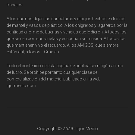
trabajos.
A los que nos dejan las caricaturas y dibujos hechos en trozos
de mantel y vasos de plástico. A los chigreros y lagareros por la
cantidad enorme de buenas vivencias que le dieron. A todos los
que se ríen con sus viñetas y escuchan su música. A todos los
que mantienen vivo el recuerdo. A los AMIGOS, que siempre
están ahí, a todos… Gracias.
Todo el contenido de esta página se publica sin ningún ánimo
de lucro. Se prohibe por tanto cualquier clase de
comercialización del material publicado en la web
igormedio.com
Copyright © 2026 · Igor Medio