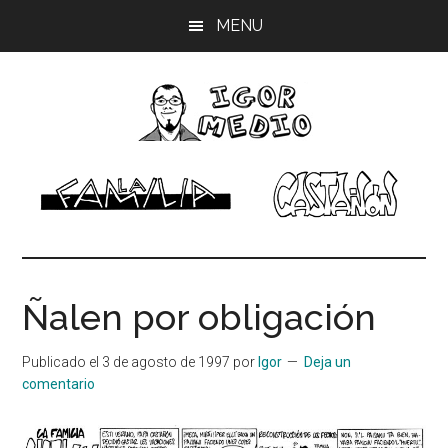
Saltar
Saltar
Saltar
MENU
al
a
al
contenido
la
pie
principal
barra
de
lateral
página
principal
Igor
Músico,
dibujante
Medio
Ñalen por obligación
Publicado el
3 de agosto de 1997
por
Igor
Deja un
comentario