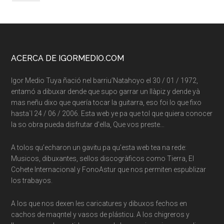
Footer
ACERCA DE IGORMEDIO.COM
Igor Medio Tuya ñació nel barriu’Natahoyo el 30 / 01 / 1972,
entamó a dibuxar dende que supo garrar un llàpiz y dende yà
mas neñu dixo que quería tocar la guitarra, eso foi lo que fixo
hasta`l 24 / 06 / 2006. Esta web ye pa que tol que quiera conocer
la so obra pueda disfrutar d’ella, Que vos preste…
A tolos qu’echaron un gavitu pa qu’esta web tea na rede:
Musicos, dibuxantes, sellos discogràficos como Tierra, El
Cohete Internacional y FonoAstur que nos permiten espublizar
los trabayos.
A los que nos dexen les caricatures y dibuxos fechos en
cachos de maqntel y vasos de plásticu. A los chigreros y