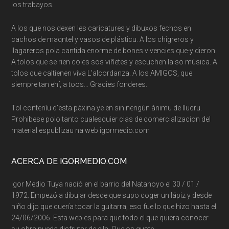
los trabayos.
A los que nos dexen les caricatures y dibuxos fechos en
cachos de maqntel y vasos de plásticu. A los chigreros y
llagareros pola cantida enorme de bones vivencies que-y dieron.
A tolos que se rien coles sos viñetes y escuchen la so música. A
tolos que caltienen viva L’alcordanza. A los AMIGOS, que
siempre tan ehí, a toos… Gracies fonderes.
Tol contenìu d’esta pàxina ye en sin nengún ánimu de llucru.
Prohibese polo tanto cualesquier clas de comercializacion del
material espublizau na web igormedio.com
ACERCA DE IGORMEDIO.COM
Igor Medio Tuya nació en el barrio del Natahoyo el 30 / 01 /
1972. Empezó a dibujar desde que supo coger un lápiz y desde
niño dijo que quería tocar la guitarra, eso fue lo que hizo hasta el
24/06/2006. Esta web es para que todo el que quiera conocer
su obra pueda disfrutar de ella. Que os guste…