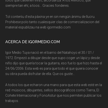
tolos que caltienen viva L’alcordanza. A los AMIGOS, que
siempre tan ehí, a toos… Gracies fonderes.
Tol contenìu d’esta pàxina ye en sin nengún ánimu de llucru.
Prohibese polo tanto cualesquier clas de comercializacion del
material espublizau na web igormedio.com
ACERCA DE IGORMEDIO.COM
Igor Medio Tuya nació en el barrio del Natahoyo el 30 / 01 /
1972. Empezó a dibujar desde que supo coger un lápiz y desde
niño dijo que quería tocar la guitarra, eso fue lo que hizo hasta el
24/06/2006. Esta web es para que todo el que quiera conocer
su obra pueda disfrutar de ella. Que os guste…
A todos los que echaron una mano para que esta web esté en la
red: músicos, dibujantes, sellos discográficos como Tierra, El
Cohete Internacional y FonoAstur que nos permiten publicar los
trabajos.