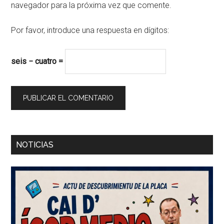
navegador para la próxima vez que comente.
Por favor, introduce una respuesta en dígitos:
seis − cuatro =
Barra
NOTICIAS
lateral
principal