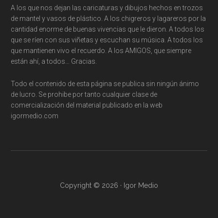
A los que nos dejan las caricaturas y dibujos hechos en trozos
de mantel y vasos de plástico. A los chigreros y lagareros por la
cantidad enorme de buenas vivencias que le dieron. A todos los
que se ríen con sus viñetas y escuchan su música. A todos los
que mantienen vivo el recuerdo. A los AMIGOS, que siempre
están ahí, a todos… Gracias.
Todo el contenido de esta página se publica sin ningún ánimo
de lucro. Se prohibe por tanto cualquier clase de
comercialización del material publicado en la web
igormedio.com
Copyright © 2026 · Igor Medio