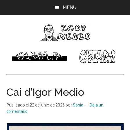
Saltar
Saltar
Saltar
MENU
al
a
al
contenido
la
pie
principal
barra
de
lateral
página
principal
Igor
Músico,
dibujante
Medio
Cai d’Igor Medio
Publicado el
22 de junio de 2026
por
Sonia
Deja un
comentario