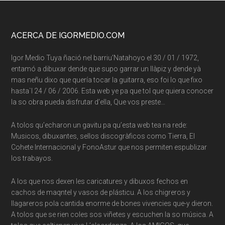
Footer
ACERCA DE IGORMEDIO.COM
Igor Medio Tuya ñació nel barriu’Natahoyo el 30 / 01 / 1972,
entamó a dibuxar dende que supo garrar un llàpiz y dende yà
mas neñu dixo que quería tocar la guitarra, eso foi lo que fixo
hasta`l 24 / 06 / 2006. Esta web ye pa que tol que quiera conocer
la so obra pueda disfrutar d’ella, Que vos preste…
A tolos qu’echaron un gavitu pa qu’esta web tea na rede:
Musicos, dibuxantes, sellos discogràficos como Tierra, El
Cohete Internacional y FonoAstur que nos permiten espublizar
los trabayos.
A los que nos dexen les caricatures y dibuxos fechos en
cachos de maqntel y vasos de plásticu. A los chigreros y
llagareros pola cantida enorme de bones vivencies que-y dieron.
A tolos que se rien coles sos viñetes y escuchen la so música. A