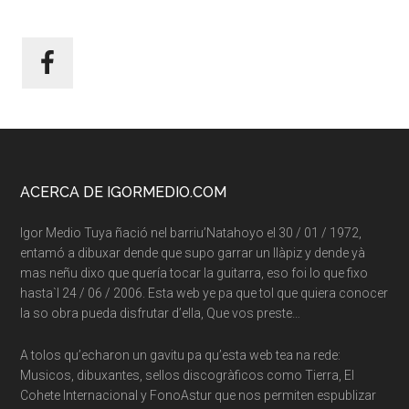
Footer
ACERCA DE IGORMEDIO.COM
Igor Medio Tuya ñació nel barriu’Natahoyo el 30 / 01 / 1972,
entamó a dibuxar dende que supo garrar un llàpiz y dende yà
mas neñu dixo que quería tocar la guitarra, eso foi lo que fixo
hasta`l 24 / 06 / 2006. Esta web ye pa que tol que quiera conocer
la so obra pueda disfrutar d’ella, Que vos preste…
A tolos qu’echaron un gavitu pa qu’esta web tea na rede:
Musicos, dibuxantes, sellos discogràficos como Tierra, El
Cohete Internacional y FonoAstur que nos permiten espublizar