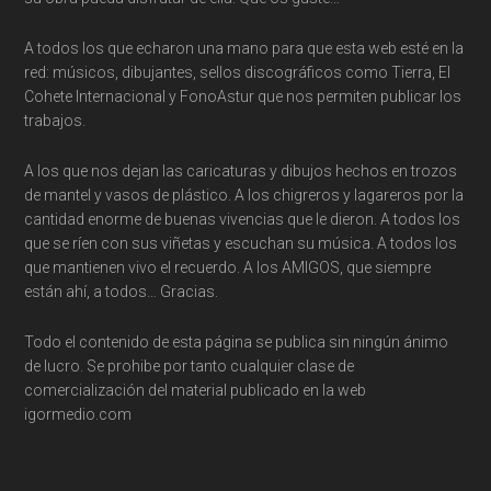
A todos los que echaron una mano para que esta web esté en la
red: músicos, dibujantes, sellos discográficos como Tierra, El
Cohete Internacional y FonoAstur que nos permiten publicar los
trabajos.
A los que nos dejan las caricaturas y dibujos hechos en trozos
de mantel y vasos de plástico. A los chigreros y lagareros por la
cantidad enorme de buenas vivencias que le dieron. A todos los
que se ríen con sus viñetas y escuchan su música. A todos los
que mantienen vivo el recuerdo. A los AMIGOS, que siempre
están ahí, a todos… Gracias.
Todo el contenido de esta página se publica sin ningún ánimo
de lucro. Se prohibe por tanto cualquier clase de
comercialización del material publicado en la web
igormedio.com