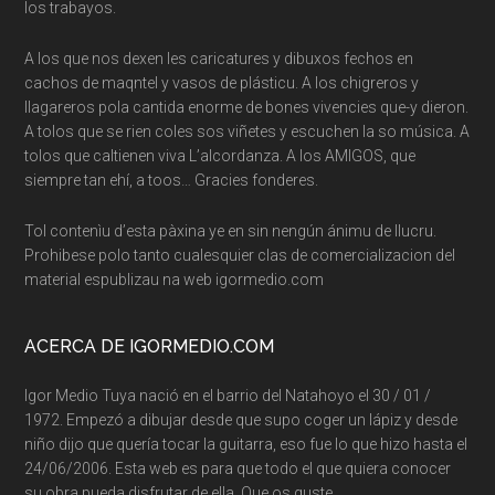
los trabayos.
A los que nos dexen les caricatures y dibuxos fechos en
cachos de maqntel y vasos de plásticu. A los chigreros y
llagareros pola cantida enorme de bones vivencies que-y dieron.
A tolos que se rien coles sos viñetes y escuchen la so música. A
tolos que caltienen viva L’alcordanza. A los AMIGOS, que
siempre tan ehí, a toos… Gracies fonderes.
Tol contenìu d’esta pàxina ye en sin nengún ánimu de llucru.
Prohibese polo tanto cualesquier clas de comercializacion del
material espublizau na web igormedio.com
ACERCA DE IGORMEDIO.COM
Igor Medio Tuya nació en el barrio del Natahoyo el 30 / 01 /
1972. Empezó a dibujar desde que supo coger un lápiz y desde
niño dijo que quería tocar la guitarra, eso fue lo que hizo hasta el
24/06/2006. Esta web es para que todo el que quiera conocer
su obra pueda disfrutar de ella. Que os guste…