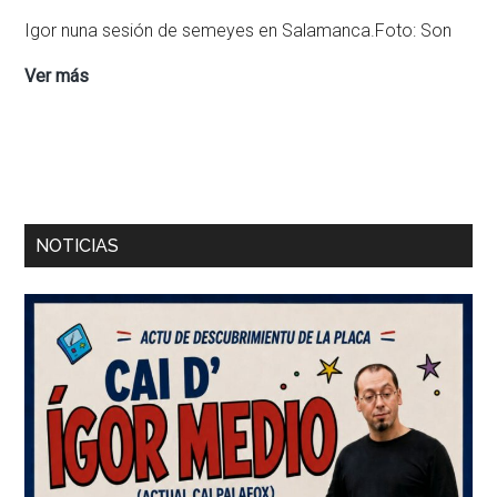
Igor nuna sesión de semeyes en Salamanca.Foto: Son
Igor
Ver más
–
Salamanca
Barra
NOTICIAS
lateral
principal