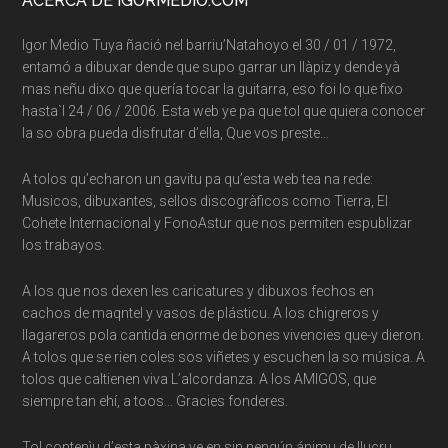
Footer
ACERCA DE IGORMEDIO.COM
Igor Medio Tuya ñació nel barriu’Natahoyo el 30 / 01 / 1972,
entamó a dibuxar dende que supo garrar un llàpiz y dende yà
mas neñu dixo que quería tocar la guitarra, eso foi lo que fixo
hasta`l 24 / 06 / 2006. Esta web ye pa que tol que quiera conocer
la so obra pueda disfrutar d’ella, Que vos preste…
A tolos qu’echaron un gavitu pa qu’esta web tea na rede:
Musicos, dibuxantes, sellos discogràficos como Tierra, El
Cohete Internacional y FonoAstur que nos permiten espublizar
los trabayos.
A los que nos dexen les caricatures y dibuxos fechos en
cachos de maqntel y vasos de plásticu. A los chigreros y
llagareros pola cantida enorme de bones vivencies que-y dieron.
A tolos que se rien coles sos viñetes y escuchen la so música. A
tolos que caltienen viva L’alcordanza. A los AMIGOS, que
siempre tan ehí, a toos… Gracies fonderes.
Tol contenìu d’esta pàxina ye en sin nengún ánimu de llucru.