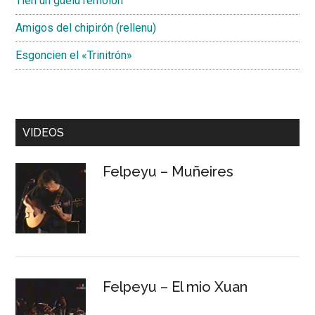
Tien un güelu remolón
Amigos del chipirón (rellenu)
Esgoncien el «Trinitrón»
VIDEOS
Felpeyu – Muñeires
Felpeyu – El mio Xuan