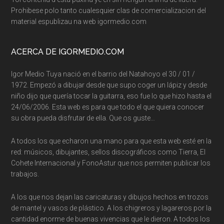
Prohibese polo tanto cualesquier clas de comercializacion del
material espublizau na web igormedio.com
ACERCA DE IGORMEDIO.COM
Igor Medio Tuya nació en el barrio del Natahoyo el 30 / 01 /
1972. Empezó a dibujar desde que supo coger un lápiz y desde
niño dijo que quería tocar la guitarra, eso fue lo que hizo hasta el
24/06/2006. Esta web es para que todo el que quiera conocer
su obra pueda disfrutar de ella. Que os guste…
A todos los que echaron una mano para que esta web esté en la
red: músicos, dibujantes, sellos discográficos como Tierra, El
Cohete Internacional y FonoAstur que nos permiten publicar los
trabajos.
A los que nos dejan las caricaturas y dibujos hechos en trozos
de mantel y vasos de plástico. A los chigreros y lagareros por la
cantidad enorme de buenas vivencias que le dieron. A todos los