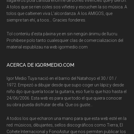
llagareros pola cantida enorme de bones vivencies que-y dieron.
A tolos que se rien coles sos viñetes y escuchen la so música. A
tolos que caltienen viva L’alcordanza. A los AMIGOS, que
siempre tan ehí, a toos… Gracies fonderes.
Tol contenìu d’esta pàxina ye en sin nengún ánimu de llucru.
Prohibese polo tanto cualesquier clas de comercializacion del
material espublizau na web igormedio.com
ACERCA DE IGORMEDIO.COM
Igor Medio Tuya nació en el barrio del Natahoyo el 30 / 01 /
1972. Empezó a dibujar desde que supo coger un lápiz y desde
niño dijo que quería tocar la guitarra, eso fue lo que hizo hasta el
24/06/2006. Esta web es para que todo el que quiera conocer
su obra pueda disfrutar de ella. Que os guste…
A todos los que echaron una mano para que esta web esté en la
red: músicos, dibujantes, sellos discográficos como Tierra, El
Cohete Internacional y FonoAstur que nos permiten publicar los