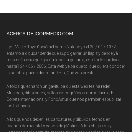
Footer
ACERCA DE IGORMEDIO.COM
Igor Medio Tuya ñació nel barriu’Natahoyo el 30 / 01 / 1972,
entamó a dibuxar dende que supo garrar un llàpiz y dende yà
mas neñu dixo que quería tocar la guitarra, eso foi lo que fixo
hasta`l 24 / 06 / 2006. Esta web ye pa que tol que quiera conocer
la so obra pueda disfrutar d’ella, Que vos preste…
A tolos qu’echaron un gavitu pa qu’esta web tea na rede:
Musicos, dibuxantes, sellos discogràficos como Tierra, El
Cohete Internacional y FonoAstur que nos permiten espublizar
los trabayos.
A los que nos dexen les caricatures y dibuxos fechos en
cachos de maqntel y vasos de plásticu. A los chigreros y