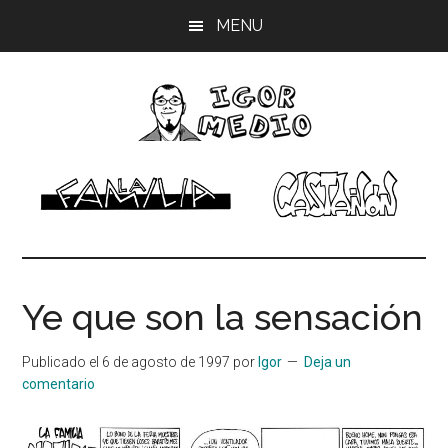
Saltar
Saltar
Saltar
MENU
al
a
al
contenido
la
pie
principal
barra
de
lateral
página
principal
Igor
Músico,
dibujante
Medio
Ye que son la sensación
Publicado el
6 de agosto de 1997
por
Igor
Deja un
comentario