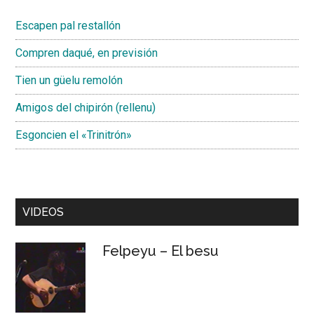
Escapen pal restallón
Compren daqué, en previsión
Tien un güelu remolón
Amigos del chipirón (rellenu)
Esgoncien el «Trinitrón»
VIDEOS
Felpeyu – El besu