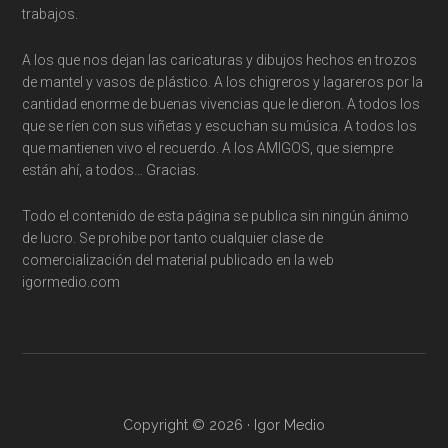
trabajos.
A los que nos dejan las caricaturas y dibujos hechos en trozos
de mantel y vasos de plástico. A los chigreros y lagareros por la
cantidad enorme de buenas vivencias que le dieron. A todos los
que se ríen con sus viñetas y escuchan su música. A todos los
que mantienen vivo el recuerdo. A los AMIGOS, que siempre
están ahí, a todos… Gracias.
Todo el contenido de esta página se publica sin ningún ánimo
de lucro. Se prohibe por tanto cualquier clase de
comercialización del material publicado en la web
igormedio.com
Copyright © 2026 · Igor Medio