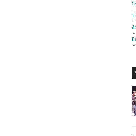
C
T
Am
Es