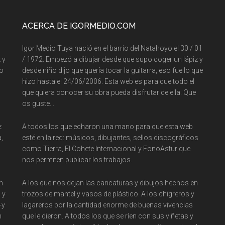
ACERCA DE IGORMEDIO.COM
Igor Medio Tuya nació en el barrio del Natahoyo el 30 / 01
 y
/ 1972. Empezó a dibujar desde que supo coger un lápiz y
so
desde niño dijo que quería tocar la guitarra, eso fue lo que
hizo hasta el 24/06/2006. Esta web es para que todo el
que quiera conocer su obra pueda disfrutar de ella. Que
os guste…
:
A todos los que echaron una mano para que esta web
,
esté en la red: músicos, dibujantes, sellos discográficos
como Tierra, El Cohete Internacional y FonoAstur que
nos permiten publicar los trabajos.
n
A los que nos dejan las caricaturas y dibujos hechos en
 y
trozos de mantel y vasos de plástico. A los chigreros y
-y
lagareros por la cantidad enorme de buenas vivencias
n
que le dieron. A todos los que se ríen con sus viñetas y