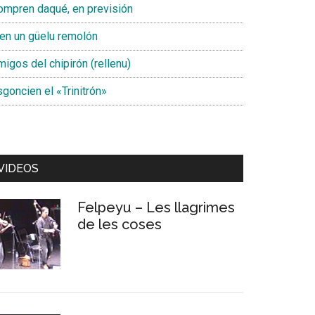
ompren daqué, en previsión
ien un güelu remolón
igos del chipirón (rellenu)
goncien el «Trinitrón»
VIDEOS
Felpeyu – Les llagrimes
de les coses