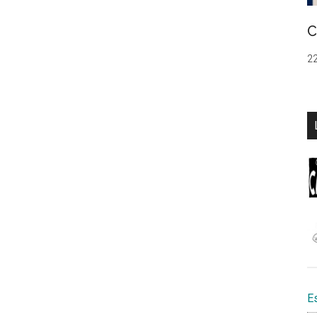
C
22
E