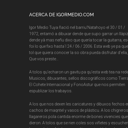
Footer
ACERCA DE IGORMEDIO.COM
Igor Medio Tuya ñació nel barriu’Natahoyo el 30 / 01 /
1972, entamó a dibuxar dende que supo garrar un llàpiz
dende yà mas neñu dixo que quería tocar la guitarra, e
foi lo que fixo hasta`l 24 / 06 / 2006. Esta web ye pa que
tol que quiera conocer la so obra pueda disfrutar d’ella,
Que vos preste…
A tolos qu’echaron un gavitu pa qu’esta web tea na rede
Musicos, dibuxantes, sellos discogràficos como Tierra
El Cohete Internacional y FonoAstur que nos permiten
espublizar los trabayos.
A los que nos dexen les caricatures y dibuxos fechos e
cachos de maqntel y vasos de plásticu. A los chigreros
llagareros pola cantida enorme de bones vivencies que
dieron. A tolos que se rien coles sos viñetes y escuche