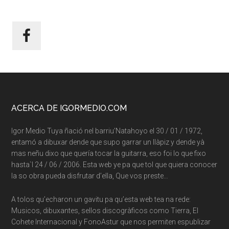
Footer
ACERCA DE IGORMEDIO.COM
Igor Medio Tuya ñació nel barriu’Natahoyo el 30 / 01 / 1972,
entamó a dibuxar dende que supo garrar un llàpiz y dende yà
mas neñu dixo que quería tocar la guitarra, eso foi lo que fixo
hasta`l 24 / 06 / 2006. Esta web ye pa que tol que quiera conocer
la so obra pueda disfrutar d’ella, Que vos preste…
A tolos qu’echaron un gavitu pa qu’esta web tea na rede:
Musicos, dibuxantes, sellos discogràficos como Tierra, El
Cohete Internacional y FonoAstur que nos permiten espublizar