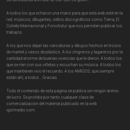
A todos los que echaron una mano para que esta web esté en la
red: músicos, dibujantes, sellos discográficos como Tierra, El
Cohete Internacional y FonoAstur que nos permiten publicar los
trabajos.
A los que nos dejan las caricaturas y dibujos hechos en trozos
de mantel y vasos de plástico. A los chigreros y lagareros por la
cantidad enorme de buenas vivencias que le dieron. A todos los
que se ríen con sus viñetas y escuchan su música. A todos los
que mantienen vivo el recuerdo. A los AMIGOS, que siempre
están ahí, a todos… Gracias.
Todo el contenido de esta página se publica sin ningún ánimo
de lucro. Se prohibe por tanto cualquier clase de
comercialización del material publicado en la web
igormedio.com