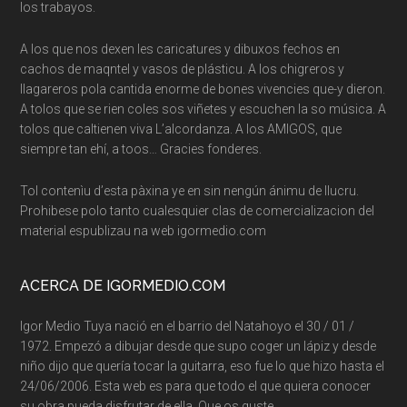
los trabayos.
A los que nos dexen les caricatures y dibuxos fechos en
cachos de maqntel y vasos de plásticu. A los chigreros y
llagareros pola cantida enorme de bones vivencies que-y dieron.
A tolos que se rien coles sos viñetes y escuchen la so música. A
tolos que caltienen viva L’alcordanza. A los AMIGOS, que
siempre tan ehí, a toos… Gracies fonderes.
Tol contenìu d’esta pàxina ye en sin nengún ánimu de llucru.
Prohibese polo tanto cualesquier clas de comercializacion del
material espublizau na web igormedio.com
ACERCA DE IGORMEDIO.COM
Igor Medio Tuya nació en el barrio del Natahoyo el 30 / 01 /
1972. Empezó a dibujar desde que supo coger un lápiz y desde
niño dijo que quería tocar la guitarra, eso fue lo que hizo hasta el
24/06/2006. Esta web es para que todo el que quiera conocer
su obra pueda disfrutar de ella. Que os guste…