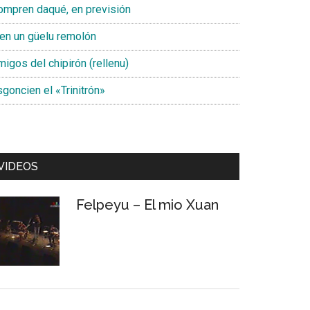
ompren daqué, en previsión
ien un güelu remolón
igos del chipirón (rellenu)
goncien el «Trinitrón»
VIDEOS
Felpeyu – El mio Xuan