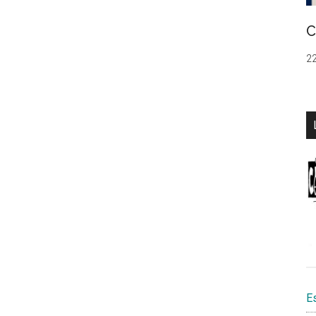
C
22
E