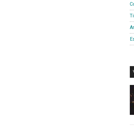
C
T
Am
Es