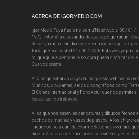
Footer
ACERCA DE IGORMEDIO.COM
Igor Medio Tuya ñació nel barriu’Natahoyo el 30 / 01 /
1972, entamó a dibuxar dende que supo garrar un llàpiz
dende yà mas neñu dixo que quería tocar la guitarra, e
foi lo que fixo hasta`l 24 / 06 / 2006. Esta web ye pa que
tol que quiera conocer la so obra pueda disfrutar d’ella,
Que vos preste…
A tolos qu’echaron un gavitu pa qu’esta web tea na rede
Musicos, dibuxantes, sellos discogràficos como Tierra
El Cohete Internacional y FonoAstur que nos permiten
espublizar los trabayos.
A los que nos dexen les caricatures y dibuxos fechos e
cachos de maqntel y vasos de plásticu. A los chigreros
llagareros pola cantida enorme de bones vivencies que
dieron. A tolos que se rien coles sos viñetes y escuche