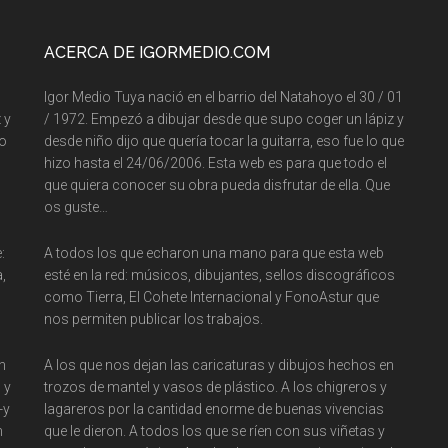
ACERCA DE IGORMEDIO.COM
Igor Medio Tuya nació en el barrio del Natahoyo el 30 / 01
 y
/ 1972. Empezó a dibujar desde que supo coger un lápiz y
so
desde niño dijo que quería tocar la guitarra, eso fue lo que
hizo hasta el 24/06/2006. Esta web es para que todo el
que quiera conocer su obra pueda disfrutar de ella. Que
os guste…
:
A todos los que echaron una mano para que esta web
,
esté en la red: músicos, dibujantes, sellos discográficos
como Tierra, El Cohete Internacional y FonoAstur que
nos permiten publicar los trabajos.
n
A los que nos dejan las caricaturas y dibujos hechos en
 y
trozos de mantel y vasos de plástico. A los chigreros y
-y
lagareros por la cantidad enorme de buenas vivencias
n
que le dieron. A todos los que se ríen con sus viñetas y