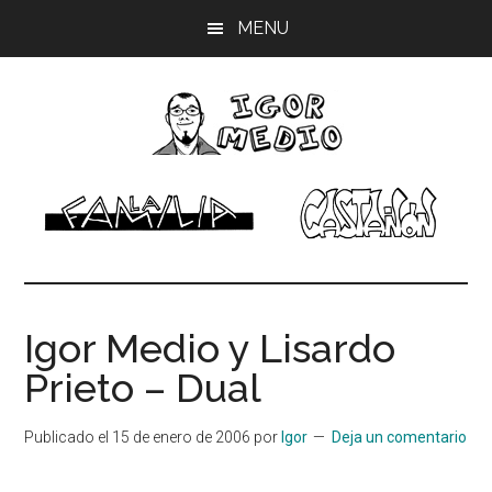
Saltar
Saltar
Saltar
MENU
al
a
al
contenido
la
pie
principal
barra
de
lateral
página
principal
Igor
Músico,
dibujante
Medio
Igor Medio y Lisardo
Prieto – Dual
Publicado el
15 de enero de 2006
por
Igor
Deja un comentario