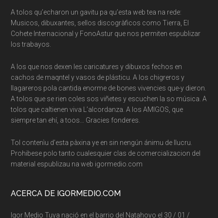
A tolos qu’echaron un gavitu pa qu’esta web tea na rede:
Musicos, dibuxantes, sellos discogràficos como Tierra, El
Cohete Internacional y FonoAstur que nos permiten espublizar
los trabayos.
A los que nos dexen les caricatures y dibuxos fechos en
cachos de maqntel y vasos de plásticu. A los chigreros y
llagareros pola cantida enorme de bones vivencies que-y dieron.
A tolos que se rien coles sos viñetes y escuchen la so música. A
tolos que caltienen viva L’alcordanza. A los AMIGOS, que
siempre tan ehí, a toos… Gracies fonderes.
Tol contenìu d’esta pàxina ye en sin nengún ánimu de llucru.
Prohibese polo tanto cualesquier clas de comercializacion del
material espublizau na web igormedio.com
ACERCA DE IGORMEDIO.COM
Igor Medio Tuya nació en el barrio del Natahoyo el 30 / 01 /