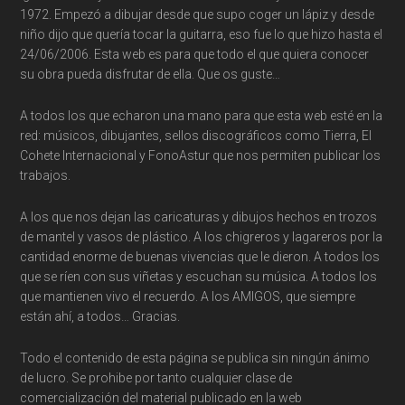
1972. Empezó a dibujar desde que supo coger un lápiz y desde
niño dijo que quería tocar la guitarra, eso fue lo que hizo hasta el
24/06/2006. Esta web es para que todo el que quiera conocer
su obra pueda disfrutar de ella. Que os guste…
A todos los que echaron una mano para que esta web esté en la
red: músicos, dibujantes, sellos discográficos como Tierra, El
Cohete Internacional y FonoAstur que nos permiten publicar los
trabajos.
A los que nos dejan las caricaturas y dibujos hechos en trozos
de mantel y vasos de plástico. A los chigreros y lagareros por la
cantidad enorme de buenas vivencias que le dieron. A todos los
que se ríen con sus viñetas y escuchan su música. A todos los
que mantienen vivo el recuerdo. A los AMIGOS, que siempre
están ahí, a todos… Gracias.
Todo el contenido de esta página se publica sin ningún ánimo
de lucro. Se prohibe por tanto cualquier clase de
comercialización del material publicado en la web