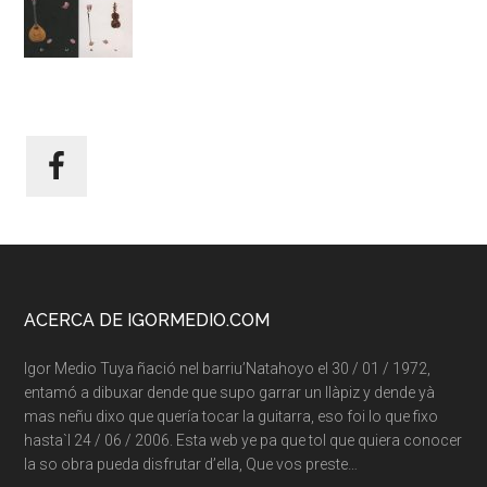
Footer
ACERCA DE IGORMEDIO.COM
Igor Medio Tuya ñació nel barriu’Natahoyo el 30 / 01 / 1972,
entamó a dibuxar dende que supo garrar un llàpiz y dende yà
mas neñu dixo que quería tocar la guitarra, eso foi lo que fixo
hasta`l 24 / 06 / 2006. Esta web ye pa que tol que quiera conocer
la so obra pueda disfrutar d’ella, Que vos preste…