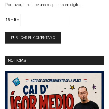
Por favor, introduce una respuesta en dígitos:
15 − 5 =
Barra
NOTICIAS
lateral
principal