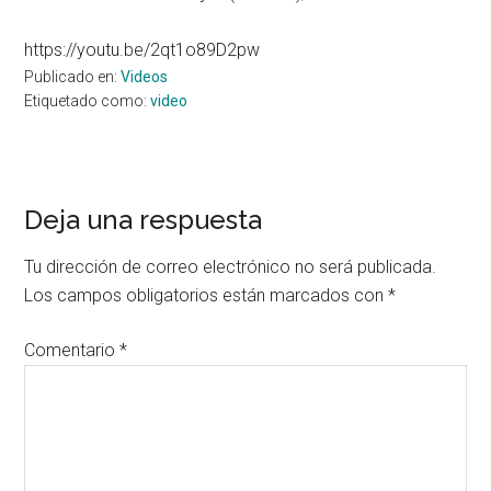
https://youtu.be/2qt1o89D2pw
Publicado en:
Videos
Etiquetado como:
video
Interacciones
Deja una respuesta
con
Tu dirección de correo electrónico no será publicada.
los
Los campos obligatorios están marcados con
*
lectores
Comentario
*