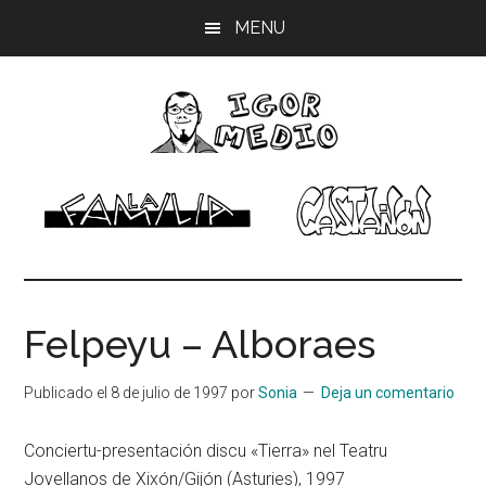
Saltar
Saltar
Saltar
MENU
al
a
al
contenido
la
pie
principal
barra
de
lateral
página
principal
Igor
Músico,
dibujante
Medio
Felpeyu – Alboraes
Publicado el
8 de julio de 1997
por
Sonia
Deja un comentario
Conciertu-presentación discu «Tierra» nel Teatru
Jovellanos de Xixón/Gijón (Asturies), 1997