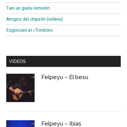
Tien un güelu remolón
Amigos del chipirón (rellenu)
Esgoncien el «Trinitrón»
VIDEOS
Felpeyu – El besu
Felpeyu – Ibias