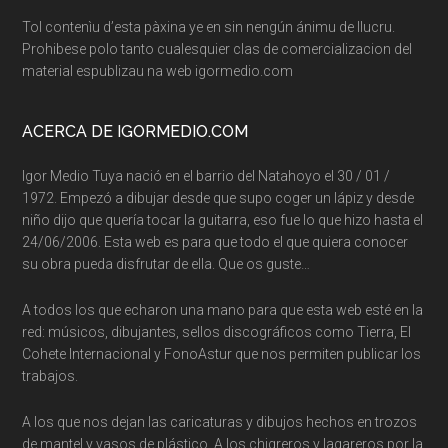
Tol contenìu d’esta pàxina ye en sin nengún ánimu de llucru.
Prohibese polo tanto cualesquier clas de comercializacion del
material espublizau na web igormedio.com
ACERCA DE IGORMEDIO.COM
Igor Medio Tuya nació en el barrio del Natahoyo el 30 / 01 /
1972. Empezó a dibujar desde que supo coger un lápiz y desde
niño dijo que quería tocar la guitarra, eso fue lo que hizo hasta el
24/06/2006. Esta web es para que todo el que quiera conocer
su obra pueda disfrutar de ella. Que os guste…
A todos los que echaron una mano para que esta web esté en la
red: músicos, dibujantes, sellos discográficos como Tierra, El
Cohete Internacional y FonoAstur que nos permiten publicar los
trabajos.
A los que nos dejan las caricaturas y dibujos hechos en trozos
de mantel y vasos de plástico. A los chigreros y lagareros por la