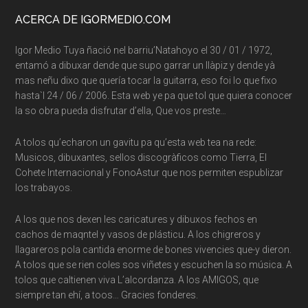
Footer
ACERCA DE IGORMEDIO.COM
Igor Medio Tuya ñació nel barriu’Natahoyo el 30 / 01 / 1972,
entamó a dibuxar dende que supo garrar un llàpiz y dende yà
mas neñu dixo que quería tocar la guitarra, eso foi lo que fixo
hasta`l 24 / 06 / 2006. Esta web ye pa que tol que quiera conocer
la so obra pueda disfrutar d’ella, Que vos preste…
A tolos qu’echaron un gavitu pa qu’esta web tea na rede:
Musicos, dibuxantes, sellos discogràficos como Tierra, El
Cohete Internacional y FonoAstur que nos permiten espublizar
los trabayos.
A los que nos dexen les caricatures y dibuxos fechos en
cachos de maqntel y vasos de plásticu. A los chigreros y
llagareros pola cantida enorme de bones vivencies que-y dieron.
A tolos que se rien coles sos viñetes y escuchen la so música. A
tolos que caltienen viva L’alcordanza. A los AMIGOS, que
siempre tan ehí, a toos… Gracies fonderes.