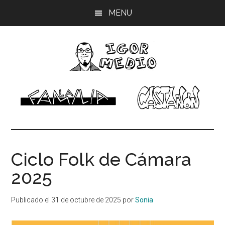
Saltar
Saltar
Saltar
MENU
al
a
al
contenido
la
pie
principal
barra
de
lateral
página
principal
Igor
Músico,
dibujante
Medio
Ciclo Folk de Cámara
2025
Publicado el
31 de octubre de 2025
por
Sonia