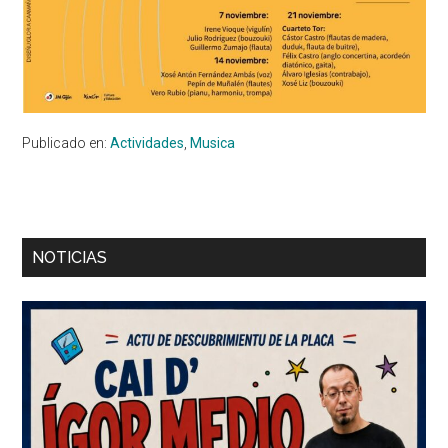
Publicado en:
Actividades
,
Musica
Barra
NOTICIAS
lateral
principal