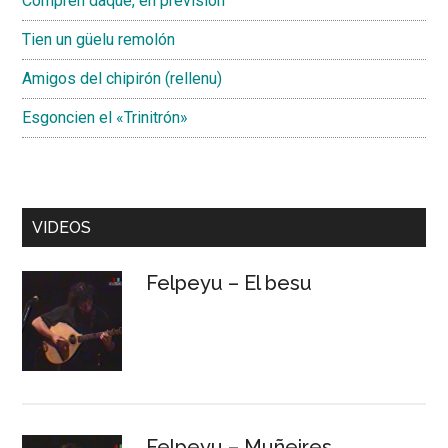
Compren daqué, en previsión
Tien un güelu remolón
Amigos del chipirón (rellenu)
Esgoncien el «Trinitrón»
VIDEOS
Felpeyu – El besu
Felpeyu – Muñeires