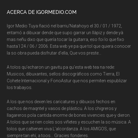
Footer
ACERCA DE IGORMEDIO.COM
Igor Medio Tuya ñació nel barriu’Natahoyo el 30 / 01 / 1972,
entamó a dibuxar dende que supo garrar un llàpiz y dende yà
mas neñu dixo que quería tocar la guitarra, eso foi lo que fixo
hasta`l 24 / 06 / 2006. Esta web ye pa que tol que quiera conocer
la so obra pueda disfrutar d’ella, Que vos preste…
A tolos qu’echaron un gavitu pa qu’esta web tea na rede:
Musicos, dibuxantes, sellos discogràficos como Tierra, El
Cohete Internacional y FonoAstur que nos permiten espublizar
los trabayos.
A los que nos dexen les caricatures y dibuxos fechos en
cachos de maqntel y vasos de plásticu. A los chigreros y
llagareros pola cantida enorme de bones vivencies que-y dieron.
A tolos que se rien coles sos viñetes y escuchen la so música. A
tolos que caltienen viva L’alcordanza. A los AMIGOS, que
siempre tan ehí, a toos… Gracies fonderes.