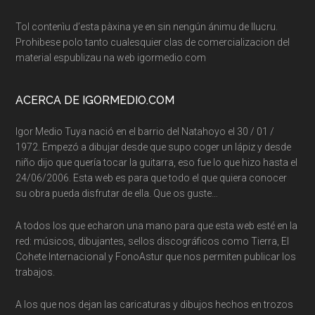
Tol contenìu d’esta pàxina ye en sin nengún ánimu de llucru.
Prohibese polo tanto cualesquier clas de comercializacion del
material espublizau na web igormedio.com
ACERCA DE IGORMEDIO.COM
Igor Medio Tuya nació en el barrio del Natahoyo el 30 / 01 /
1972. Empezó a dibujar desde que supo coger un lápiz y desde
niño dijo que quería tocar la guitarra, eso fue lo que hizo hasta el
24/06/2006. Esta web es para que todo el que quiera conocer
su obra pueda disfrutar de ella. Que os guste…
A todos los que echaron una mano para que esta web esté en la
red: músicos, dibujantes, sellos discográficos como Tierra, El
Cohete Internacional y FonoAstur que nos permiten publicar los
trabajos.
A los que nos dejan las caricaturas y dibujos hechos en trozos