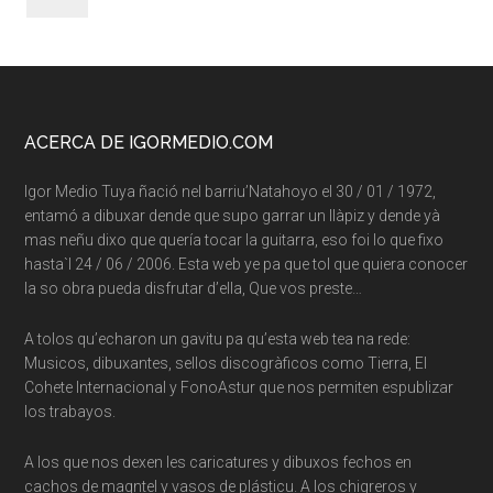
Footer
ACERCA DE IGORMEDIO.COM
Igor Medio Tuya ñació nel barriu’Natahoyo el 30 / 01 / 1972,
entamó a dibuxar dende que supo garrar un llàpiz y dende yà
mas neñu dixo que quería tocar la guitarra, eso foi lo que fixo
hasta`l 24 / 06 / 2006. Esta web ye pa que tol que quiera conocer
la so obra pueda disfrutar d’ella, Que vos preste…
A tolos qu’echaron un gavitu pa qu’esta web tea na rede:
Musicos, dibuxantes, sellos discogràficos como Tierra, El
Cohete Internacional y FonoAstur que nos permiten espublizar
los trabayos.
A los que nos dexen les caricatures y dibuxos fechos en
cachos de maqntel y vasos de plásticu. A los chigreros y