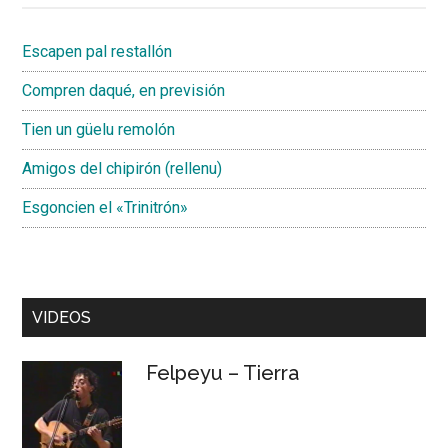
Escapen pal restallón
Compren daqué, en previsión
Tien un güelu remolón
Amigos del chipirón (rellenu)
Esgoncien el «Trinitrón»
VIDEOS
Felpeyu – Tierra