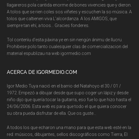
llagareros pola cantida enorme de bones vivencies que-y dieron.
A tolos que se rien coles sos viñetes y escuchen la so música. A
tolos que caltienen viva L’alcordanza. A los AMIGOS, que
siempre tan ehí, a toos… Gracies fonderes.
Tol contenìu d’esta pàxina ye en sin nengún ánimu de llucru.
Prohibese polo tanto cualesquier clas de comercializacion del
material espublizau na web igormedio.com
ACERCA DE IGORMEDIO.COM
Igor Medio Tuya nació en el barrio del Natahoyo el 30 / 01 /
1972. Empezó a dibujar desde que supo coger un lápiz y desde
niño dijo que quería tocar la guitarra, eso fue lo que hizo hasta el
24/06/2006. Esta web es para que todo el que quiera conocer
su obra pueda disfrutar de ella. Que os guste…
A todos los que echaron una mano para que esta web esté en la
red: músicos, dibujantes, sellos discográficos como Tierra, El