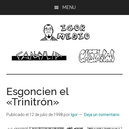
Saltar
Saltar
Saltar
MENU
al
a
al
contenido
la
pie
principal
barra
de
lateral
página
principal
Igor
Músico,
dibujante
Medio
Esgoncien el
«Trinitrón»
Publicado el
12 de julio de 1998
por
Igor
Deja un comentario