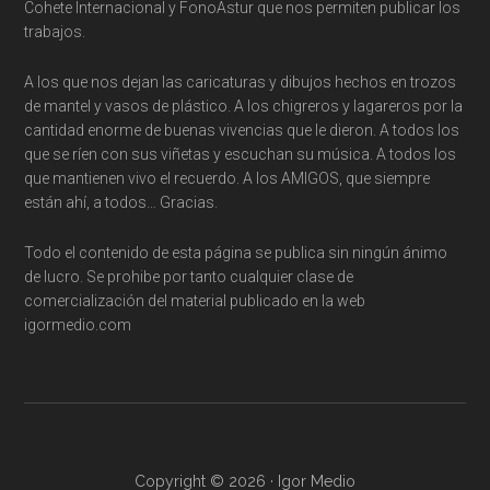
Cohete Internacional y FonoAstur que nos permiten publicar los
trabajos.
A los que nos dejan las caricaturas y dibujos hechos en trozos
de mantel y vasos de plástico. A los chigreros y lagareros por la
cantidad enorme de buenas vivencias que le dieron. A todos los
que se ríen con sus viñetas y escuchan su música. A todos los
que mantienen vivo el recuerdo. A los AMIGOS, que siempre
están ahí, a todos… Gracias.
Todo el contenido de esta página se publica sin ningún ánimo
de lucro. Se prohibe por tanto cualquier clase de
comercialización del material publicado en la web
igormedio.com
Copyright © 2026 · Igor Medio