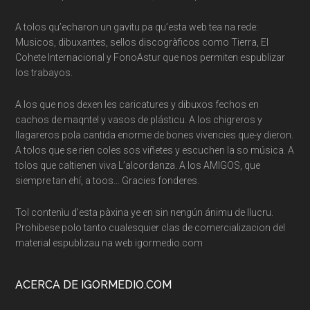
A tolos qu’echaron un gavitu pa qu’esta web tea na rede:
Musicos, dibuxantes, sellos discogràficos como Tierra, El
Cohete Internacional y FonoAstur que nos permiten espublizar
los trabayos.
A los que nos dexen les caricatures y dibuxos fechos en
cachos de maqntel y vasos de plásticu. A los chigreros y
llagareros pola cantida enorme de bones vivencies que-y dieron.
A tolos que se rien coles sos viñetes y escuchen la so música. A
tolos que caltienen viva L’alcordanza. A los AMIGOS, que
siempre tan ehí, a toos… Gracies fonderes.
Tol contenìu d’esta pàxina ye en sin nengún ánimu de llucru.
Prohibese polo tanto cualesquier clas de comercializacion del
material espublizau na web igormedio.com
ACERCA DE IGORMEDIO.COM