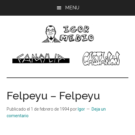
Saltar
Saltar
Saltar
MENU
al
a
al
contenido
la
pie
principal
barra
de
lateral
página
principal
Igor
Músico,
dibujante
Medio
Felpeyu – Felpeyu
Publicado el
1 de febrero de 1994
por
Igor
Deja un
comentario