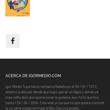
Footer
ACERCA DE IGORMEDIO.COM
Igor Medio Tuya ñació nel barriu’Natahoyo el 30 / 01 / 1972,
entamó a dibuxar dende que supo garrar un llàpiz y dende yà
mas neñu dixo que quería tocar la guitarra, eso foi lo que fixo
hasta`l 24 / 06 / 2006. Esta web ye pa que tol que quiera conocer
la so obra pueda disfrutar d’ella, Que vos preste…