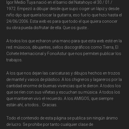
Igor Medio Tuya nació en el barrio del Natahoyo el 30 / 01 /
1972. Empezó a dibujar desde que supo coger un lápiz y desde
niño dijo que quería tocar la guitarra, eso fue lo que hizo hasta el
24/06/2006. Esta web es para que todo el que quiera conocer
su obra pueda disfrutar de ella. Que os guste…
A todos los que echaron una mano para que esta web esté en la
red: músicos, dibujantes, sellos discográficos como Tierra, El
Cohete Internacional y FonoAstur que nos permiten publicar los
trabajos.
A los que nos dejan las caricaturas y dibujos hechos en trozos
de mantel y vasos de plástico. A los chigreros y lagareros por la
cantidad enorme de buenas vivencias que le dieron. A todos los
que se ríen con sus viñetas y escuchan su música. A todos los
que mantienen vivo el recuerdo. A los AMIGOS, que siempre
están ahí, a todos… Gracias.
Todo el contenido de esta página se publica sin ningún ánimo
de lucro. Se prohibe por tanto cualquier clase de