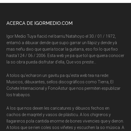
Footer
ACERCA DE IGORMEDIO.COM
Igor Medio Tuya ñació nel barriu’Natahoyo el 30 / 01 / 1972,
entamó a dibuxar dende que supo garrar un llàpiz y dende yà
mas neñu dixo que quería tocar la guitarra, eso foi lo que fixo
hasta`l 24 / 06 / 2006. Esta web ye pa que tol que quiera conocer
la so obra pueda disfrutar d’ella, Que vos preste…
A tolos qu’echaron un gavitu pa qu’esta web tea na rede:
Musicos, dibuxantes, sellos discogràficos como Tierra, El
Cohete Internacional y FonoAstur que nos permiten espublizar
los trabayos.
A los que nos dexen les caricatures y dibuxos fechos en
cachos de maqntel y vasos de plásticu. A los chigreros y
llagareros pola cantida enorme de bones vivencies que-y dieron.
A tolos que se rien coles sos viñetes y escuchen la so música. A