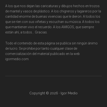
A los que nos dejan las caricaturas y dibujos hechos en trozos
de mantel y vasos de plástico. A los chigreros y lagareros por la
cantidad enorme de buenas vivencias que le dieron. A todos los
que se ríen con sus viñetas y escuchan su música. A todos los
que mantienen vivo el recuerdo. A los AMIGOS, que siempre
están ahí, a todos… Gracias.
Todo el contenido de esta página se publica sin ningún ánimo
de lucro. Se prohibe por tanto cualquier clase de
comercialización del material publicado en la web
igormedio.com
Copyright © 2026 · Igor Medio