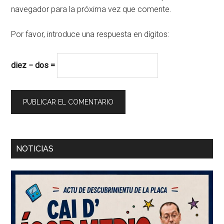
navegador para la próxima vez que comente.
Por favor, introduce una respuesta en dígitos:
diez − dos =
Barra
NOTICIAS
lateral
principal