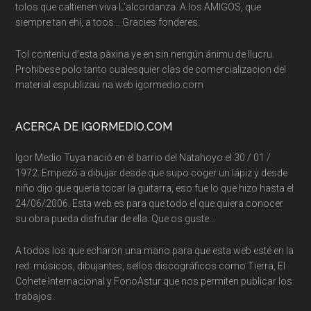
tolos que caltienen viva L’alcordanza. A los AMIGOS, que
siempre tan ehí, a toos… Gracies fonderes.
Tol contenìu d’esta pàxina ye en sin nengún ánimu de llucru.
Prohibese polo tanto cualesquier clas de comercializacion del
material espublizau na web igormedio.com
ACERCA DE IGORMEDIO.COM
Igor Medio Tuya nació en el barrio del Natahoyo el 30 / 01 /
1972. Empezó a dibujar desde que supo coger un lápiz y desde
niño dijo que quería tocar la guitarra, eso fue lo que hizo hasta el
24/06/2006. Esta web es para que todo el que quiera conocer
su obra pueda disfrutar de ella. Que os guste…
A todos los que echaron una mano para que esta web esté en la
red: músicos, dibujantes, sellos discográficos como Tierra, El
Cohete Internacional y FonoAstur que nos permiten publicar los
trabajos.