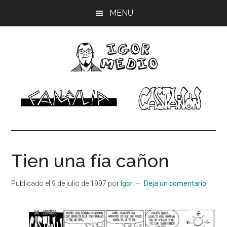
Saltar
Saltar
Saltar
MENU
al
a
al
contenido
la
pie
principal
barra
de
lateral
página
principal
Igor
Músico,
dibujante
Medio
Tien una fía cañon
Publicado el
9 de julio de 1997
por
Igor
Deja un comentario