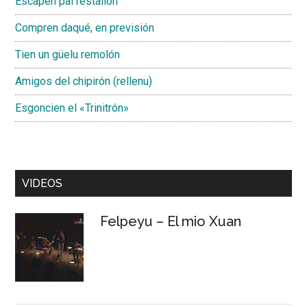
Escapen pal restallón
Compren daqué, en previsión
Tien un güelu remolón
Amigos del chipirón (rellenu)
Esgoncien el «Trinitrón»
VIDEOS
Felpeyu – El mio Xuan