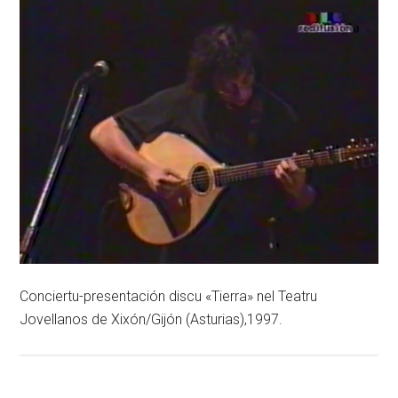
Conciertu-presentación discu «Tierra» nel Teatru
Jovellanos de Xixón/Gijón (Asturias),1997.