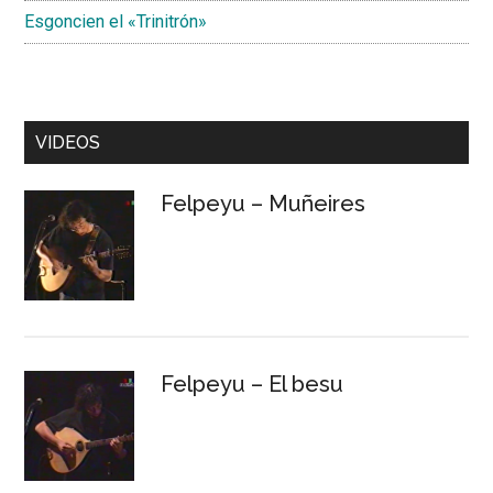
Esgoncien el «Trinitrón»
VIDEOS
Felpeyu – Muñeires
Felpeyu – El besu