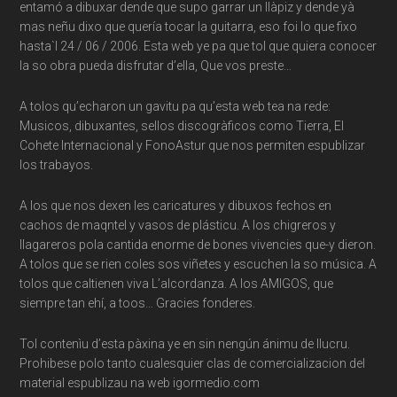
entamó a dibuxar dende que supo garrar un llàpiz y dende yà
mas neñu dixo que quería tocar la guitarra, eso foi lo que fixo
hasta`l 24 / 06 / 2006. Esta web ye pa que tol que quiera conocer
la so obra pueda disfrutar d’ella, Que vos preste…
A tolos qu’echaron un gavitu pa qu’esta web tea na rede:
Musicos, dibuxantes, sellos discogràficos como Tierra, El
Cohete Internacional y FonoAstur que nos permiten espublizar
los trabayos.
A los que nos dexen les caricatures y dibuxos fechos en
cachos de maqntel y vasos de plásticu. A los chigreros y
llagareros pola cantida enorme de bones vivencies que-y dieron.
A tolos que se rien coles sos viñetes y escuchen la so música. A
tolos que caltienen viva L’alcordanza. A los AMIGOS, que
siempre tan ehí, a toos… Gracies fonderes.
Tol contenìu d’esta pàxina ye en sin nengún ánimu de llucru.
Prohibese polo tanto cualesquier clas de comercializacion del
material espublizau na web igormedio.com