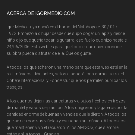
ACERCA DE IGORMEDIO.COM
Igor Medio Tuya nació en el barrio del Natahoyo el 30 / 01 /
1972. Empezó a dibujar desde que supo coger un lápiz y desde
niño dijo que quería tocar la guitarra, eso fue lo que hizo hasta el
24/06/2006. Esta web es para que todo el que quiera conocer
su obra pueda disfrutar de ella. Que os guste…
A todos los que echaron una mano para que esta web esté en la
red: músicos, dibujantes, sellos discográficos como Tierra, El
Cohete Internacional y FonoAstur que nos permiten publicar los
trabajos.
A los que nos dejan las caricaturas y dibujos hechos en trozos
de mantel y vasos de plástico. A los chigreros y lagareros por la
cantidad enorme de buenas vivencias que le dieron. A todos los
que se ríen con sus viñetas y escuchan su música. A todos los
que mantienen vivo el recuerdo. A los AMIGOS, que siempre
están ahí, a todos… Gracias.