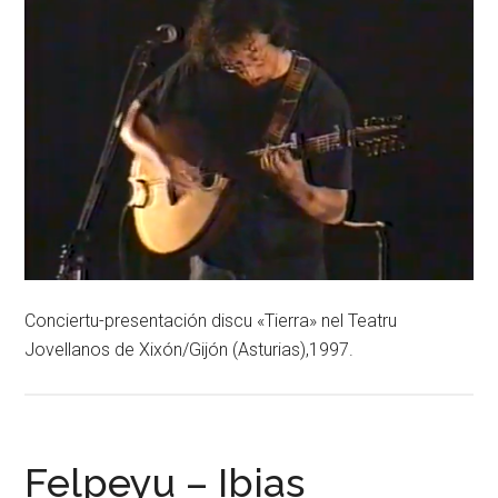
Conciertu-presentación discu «Tierra» nel Teatru
Jovellanos de Xixón/Gijón (Asturias),1997.
Felpeyu – Ibias