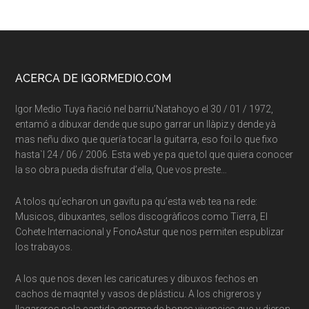
Footer
ACERCA DE IGORMEDIO.COM
Igor Medio Tuya ñació nel barriu’Natahoyo el 30 / 01 / 1972,
entamó a dibuxar dende que supo garrar un llàpiz y dende yà
mas neñu dixo que quería tocar la guitarra, eso foi lo que fixo
hasta`l 24 / 06 / 2006. Esta web ye pa que tol que quiera conocer
la so obra pueda disfrutar d’ella, Que vos preste…
A tolos qu’echaron un gavitu pa qu’esta web tea na rede:
Musicos, dibuxantes, sellos discogràficos como Tierra, El
Cohete Internacional y FonoAstur que nos permiten espublizar
los trabayos.
A los que nos dexen les caricatures y dibuxos fechos en
cachos de maqntel y vasos de plásticu. A los chigreros y
llagareros pola cantida enorme de bones vivencies que-y dieron.