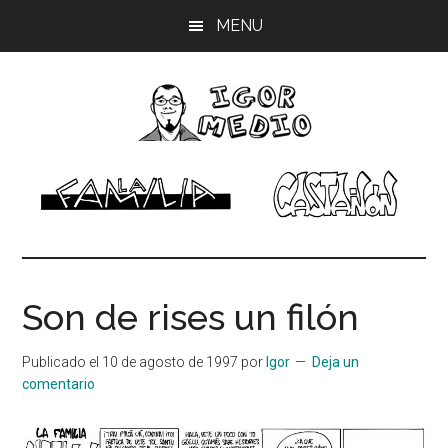
Saltar
Saltar
Saltar
MENU
al
a
al
contenido
la
pie
principal
barra
de
lateral
página
principal
Igor
Músico,
dibujante
Medio
Son de rises un filón
Publicado el
10 de agosto de 1997
por
Igor
Deja un
comentario