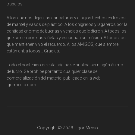
trabajos.
A los que nos dejan las caricaturas y dibujos hechos en trozos
de mantel y vasos de plástico. A los chigreros y lagareros por la
cantidad enorme de buenas vivencias que le dieron. A todos los
que se ríen con sus viñetas y escuchan su música. A todos los
que mantienen vivo el recuerdo. A los AMIGOS, que siempre
están ahí, a todos… Gracias.
Todo el contenido de esta página se publica sin ningún ánimo
de lucro. Se prohibe por tanto cualquier clase de
comercialización del material publicado en la web
igormedio.com
Copyright © 2026 · Igor Medio