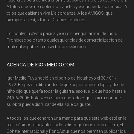
A tolos que se rien coles sos viñetes y escuchen la so música. A
tolos que caltienen viva L’alcordanza. A los AMIGOS, que
siempre tan ehí, a toos… Gracies fonderes.
Tol contenìu d’esta pàxina ye en sin nengún ánimu de llucru.
Prohibese polo tanto cualesquier clas de comercializacion del
material espublizau na web igormedio.com
ACERCA DE IGORMEDIO.COM
Igor Medio Tuya nació en el barrio del Natahoyo el 30 / 01 /
1972. Empezó a dibujar desde que supo coger un lápiz y desde
niño dijo que quería tocar la guitarra, eso fue lo que hizo hasta el
24/06/2006. Esta web es para que todo el que quiera conocer
su obra pueda disfrutar de ella. Que os guste…
A todos los que echaron una mano para que esta web esté en la
red: músicos, dibujantes, sellos discográficos como Tierra, El
Cohete Internacional y FonoAstur que nos permiten publicar los