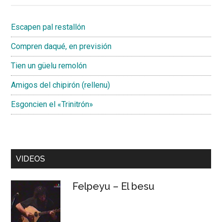
Escapen pal restallón
Compren daqué, en previsión
Tien un güelu remolón
Amigos del chipirón (rellenu)
Esgoncien el «Trinitrón»
VIDEOS
Felpeyu – El besu