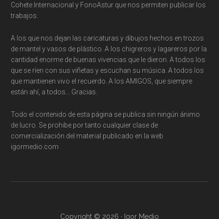
Cohete Internacional y FonoAstur que nos permiten publicar los
trabajos.
A los que nos dejan las caricaturas y dibujos hechos en trozos
de mantel y vasos de plástico. A los chigreros y lagareros por la
cantidad enorme de buenas vivencias que le dieron. A todos los
que se ríen con sus viñetas y escuchan su música. A todos los
que mantienen vivo el recuerdo. A los AMIGOS, que siempre
están ahí, a todos… Gracias.
Todo el contenido de esta página se publica sin ningún ánimo
de lucro. Se prohibe por tanto cualquier clase de
comercialización del material publicado en la web
igormedio.com
Copyright © 2026 · Igor Medio