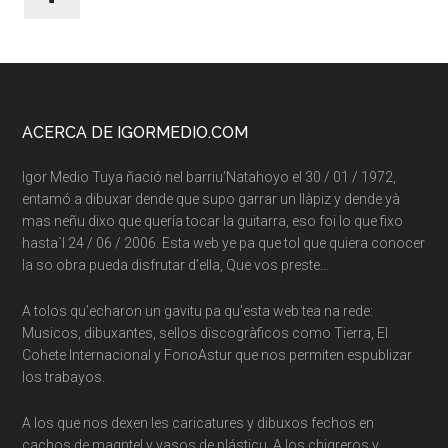
Footer
ACERCA DE IGORMEDIO.COM
Igor Medio Tuya ñació nel barriu’Natahoyo el 30 / 01 / 1972,
entamó a dibuxar dende que supo garrar un llàpiz y dende yà
mas neñu dixo que quería tocar la guitarra, eso foi lo que fixo
hasta`l 24 / 06 / 2006. Esta web ye pa que tol que quiera conocer
la so obra pueda disfrutar d’ella, Que vos preste…
A tolos qu’echaron un gavitu pa qu’esta web tea na rede:
Musicos, dibuxantes, sellos discogràficos como Tierra, El
Cohete Internacional y FonoAstur que nos permiten espublizar
los trabayos.
A los que nos dexen les caricatures y dibuxos fechos en
cachos de maqntel y vasos de plásticu. A los chigreros y