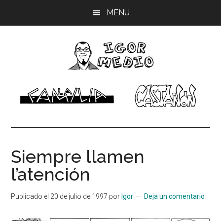
Saltar
Saltar
Saltar
MENU
al
a
al
contenido
la
pie
principal
barra
de
lateral
página
principal
Igor
Músico,
dibujante
Medio
Siempre llamen
l’atención
Publicado el
20 de julio de 1997
por
Igor
Deja un comentario