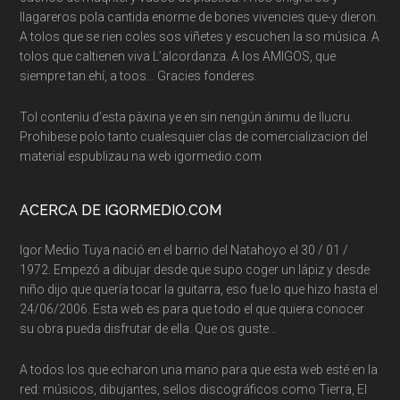
llagareros pola cantida enorme de bones vivencies que-y dieron.
A tolos que se rien coles sos viñetes y escuchen la so música. A
tolos que caltienen viva L’alcordanza. A los AMIGOS, que
siempre tan ehí, a toos… Gracies fonderes.
Tol contenìu d’esta pàxina ye en sin nengún ánimu de llucru.
Prohibese polo tanto cualesquier clas de comercializacion del
material espublizau na web igormedio.com
ACERCA DE IGORMEDIO.COM
Igor Medio Tuya nació en el barrio del Natahoyo el 30 / 01 /
1972. Empezó a dibujar desde que supo coger un lápiz y desde
niño dijo que quería tocar la guitarra, eso fue lo que hizo hasta el
24/06/2006. Esta web es para que todo el que quiera conocer
su obra pueda disfrutar de ella. Que os guste…
A todos los que echaron una mano para que esta web esté en la
red: músicos, dibujantes, sellos discográficos como Tierra, El