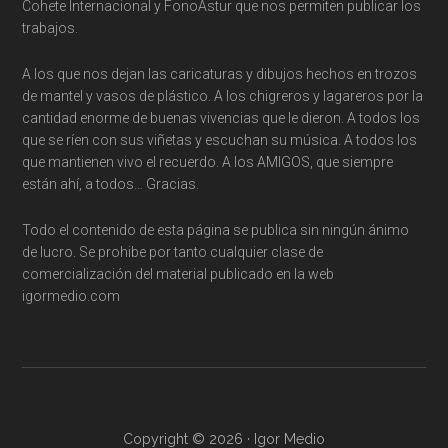
Cohete Internacional y FonoAstur que nos permiten publicar los
trabajos.
A los que nos dejan las caricaturas y dibujos hechos en trozos
de mantel y vasos de plástico. A los chigreros y lagareros por la
cantidad enorme de buenas vivencias que le dieron. A todos los
que se ríen con sus viñetas y escuchan su música. A todos los
que mantienen vivo el recuerdo. A los AMIGOS, que siempre
están ahí, a todos… Gracias.
Todo el contenido de esta página se publica sin ningún ánimo
de lucro. Se prohibe por tanto cualquier clase de
comercialización del material publicado en la web
igormedio.com
Copyright © 2026 · Igor Medio