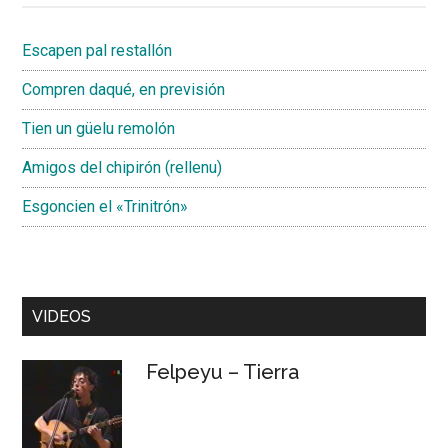
Escapen pal restallón
Compren daqué, en previsión
Tien un güelu remolón
Amigos del chipirón (rellenu)
Esgoncien el «Trinitrón»
VIDEOS
Felpeyu – Tierra