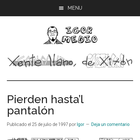
Saltar
Saltar
Saltar
MENU
al
a
al
contenido
la
pie
principal
barra
de
lateral
página
principal
Igor
Músico,
dibujante
Medio
Pierden hasta’l
pantalón
Publicado el
25 de julio de 1997
por
Igor
Deja un comentario