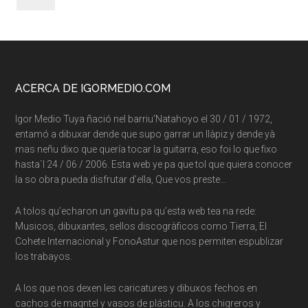
Footer
ACERCA DE IGORMEDIO.COM
Igor Medio Tuya ñació nel barriu’Natahoyo el 30 / 01 / 1972,
entamó a dibuxar dende que supo garrar un llàpiz y dende yà
mas neñu dixo que quería tocar la guitarra, eso foi lo que fixo
hasta`l 24 / 06 / 2006. Esta web ye pa que tol que quiera conocer
la so obra pueda disfrutar d’ella, Que vos preste…
A tolos qu’echaron un gavitu pa qu’esta web tea na rede:
Musicos, dibuxantes, sellos discogràficos como Tierra, El
Cohete Internacional y FonoAstur que nos permiten espublizar
los trabayos.
A los que nos dexen les caricatures y dibuxos fechos en
cachos de maqntel y vasos de plásticu. A los chigreros y