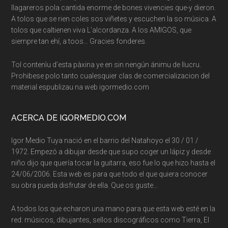
llagareros pola cantida enorme de bones vivencies que-y dieron.
A tolos que se rien coles sos viñetes y escuchen la so música. A
tolos que caltienen viva L’alcordanza. A los AMIGOS, que
siempre tan ehí, a toos… Gracies fonderes.
Tol contenìu d’esta pàxina ye en sin nengún ánimu de llucru.
Prohibese polo tanto cualesquier clas de comercializacion del
material espublizau na web igormedio.com
ACERCA DE IGORMEDIO.COM
Igor Medio Tuya nació en el barrio del Natahoyo el 30 / 01 /
1972. Empezó a dibujar desde que supo coger un lápiz y desde
niño dijo que quería tocar la guitarra, eso fue lo que hizo hasta el
24/06/2006. Esta web es para que todo el que quiera conocer
su obra pueda disfrutar de ella. Que os guste…
A todos los que echaron una mano para que esta web esté en la
red: músicos, dibujantes, sellos discográficos como Tierra, El