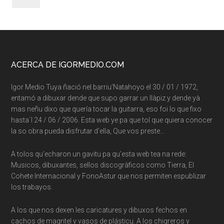
Footer
ACERCA DE IGORMEDIO.COM
Igor Medio Tuya ñació nel barriu’Natahoyo el 30 / 01 / 1972,
entamó a dibuxar dende que supo garrar un llàpiz y dende yà
mas neñu dixo que quería tocar la guitarra, eso foi lo que fixo
hasta`l 24 / 06 / 2006. Esta web ye pa que tol que quiera conocer
la so obra pueda disfrutar d’ella, Que vos preste…
A tolos qu’echaron un gavitu pa qu’esta web tea na rede:
Musicos, dibuxantes, sellos discogràficos como Tierra, El
Cohete Internacional y FonoAstur que nos permiten espublizar
los trabayos.
A los que nos dexen les caricatures y dibuxos fechos en
cachos de maqntel y vasos de plásticu. A los chigreros y