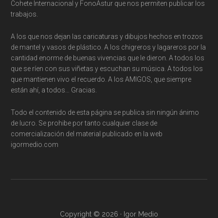
Cohete Internacional y FonoAstur que nos permiten publicar los
trabajos.
A los que nos dejan las caricaturas y dibujos hechos en trozos
de mantel y vasos de plástico. A los chigreros y lagareros por la
cantidad enorme de buenas vivencias que le dieron. A todos los
que se ríen con sus viñetas y escuchan su música. A todos los
que mantienen vivo el recuerdo. A los AMIGOS, que siempre
están ahí, a todos… Gracias.
Todo el contenido de esta página se publica sin ningún ánimo
de lucro. Se prohibe por tanto cualquier clase de
comercialización del material publicado en la web
igormedio.com
Copyright © 2026 · Igor Medio