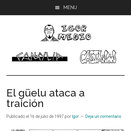
Saltar
Saltar
Saltar
MENU
al
a
al
contenido
la
pie
principal
barra
de
lateral
página
principal
Igor
Músico,
dibujante
Medio
El güelu ataca a
traición
Publicado el
16 de julio de 1997
por
Igor
Deja un comentario