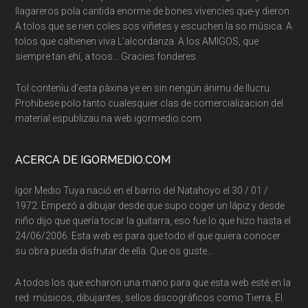
llagareros pola cantida enorme de bones vivencies que-y dieron.
A tolos que se rien coles sos viñetes y escuchen la so música. A
tolos que caltienen viva L’alcordanza. A los AMIGOS, que
siempre tan ehí, a toos… Gracies fonderes.
Tol contenìu d’esta pàxina ye en sin nengún ánimu de llucru.
Prohibese polo tanto cualesquier clas de comercializacion del
material espublizau na web igormedio.com
ACERCA DE IGORMEDIO.COM
Igor Medio Tuya nació en el barrio del Natahoyo el 30 / 01 /
1972. Empezó a dibujar desde que supo coger un lápiz y desde
niño dijo que quería tocar la guitarra, eso fue lo que hizo hasta el
24/06/2006. Esta web es para que todo el que quiera conocer
su obra pueda disfrutar de ella. Que os guste…
A todos los que echaron una mano para que esta web esté en la
red: músicos, dibujantes, sellos discográficos como Tierra, El