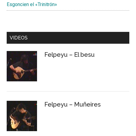
Esgoncien el «Trinitrón»
VIDEOS
Felpeyu – El besu
Felpeyu – Muñeires