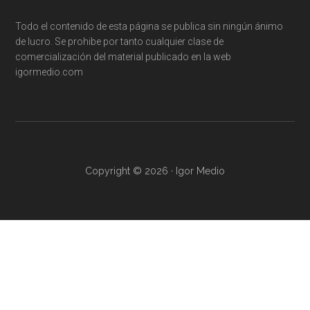
Todo el contenido de esta página se publica sin ningún ánimo
de lucro. Se prohibe por tanto cualquier clase de
comercialización del material publicado en la web
igormedio.com
Copyright © 2026 · Igor Medio