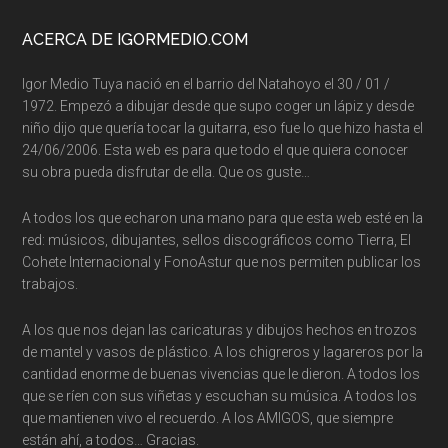
ACERCA DE IGORMEDIO.COM
Igor Medio Tuya nació en el barrio del Natahoyo el 30 / 01 /
1972. Empezó a dibujar desde que supo coger un lápiz y desde
niño dijo que quería tocar la guitarra, eso fue lo que hizo hasta el
24/06/2006. Esta web es para que todo el que quiera conocer
su obra pueda disfrutar de ella. Que os guste…
A todos los que echaron una mano para que esta web esté en la
red: músicos, dibujantes, sellos discográficos como Tierra, El
Cohete Internacional y FonoAstur que nos permiten publicar los
trabajos.
A los que nos dejan las caricaturas y dibujos hechos en trozos
de mantel y vasos de plástico. A los chigreros y lagareros por la
cantidad enorme de buenas vivencias que le dieron. A todos los
que se ríen con sus viñetas y escuchan su música. A todos los
que mantienen vivo el recuerdo. A los AMIGOS, que siempre
están ahí, a todos… Gracias.