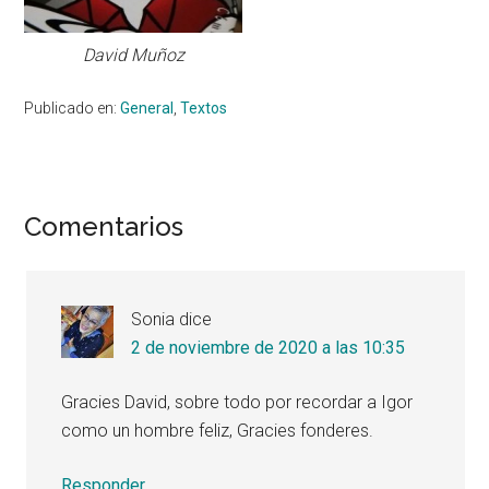
David Muñoz
Publicado en:
General
,
Textos
Interacciones
Comentarios
con
los
Sonia
dice
lectores
2 de noviembre de 2020 a las 10:35
Gracies David, sobre todo por recordar a Igor
como un hombre feliz, Gracies fonderes.
Responder