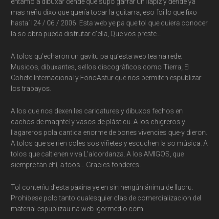
entamó a dibuxar dende que supo garrar un llàpiz y dende yà
mas neñu dixo que quería tocar la guitarra, eso foi lo que fixo
hasta`l 24 / 06 / 2006. Esta web ye pa que tol que quiera conocer
la so obra pueda disfrutar d’ella, Que vos preste…
A tolos qu’echaron un gavitu pa qu’esta web tea na rede:
Musicos, dibuxantes, sellos discogràficos como Tierra, El
Cohete Internacional y FonoAstur que nos permiten espublizar
los trabayos.
A los que nos dexen les caricatures y dibuxos fechos en
cachos de maqntel y vasos de plásticu. A los chigreros y
llagareros pola cantida enorme de bones vivencies que-y dieron.
A tolos que se rien coles sos viñetes y escuchen la so música. A
tolos que caltienen viva L’alcordanza. A los AMIGOS, que
siempre tan ehí, a toos… Gracies fonderes.
Tol contenìu d’esta pàxina ye en sin nengún ánimu de llucru.
Prohibese polo tanto cualesquier clas de comercializacion del
material espublizau na web igormedio.com