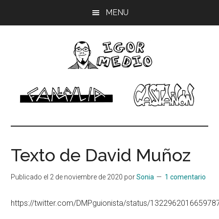
Saltar
Saltar
Saltar
MENU
al
a
al
contenido
la
pie
principal
barra
de
lateral
página
principal
Igor
Músico,
dibujante
Medio
Texto de David Muñoz
Publicado el
2 de noviembre de 2020
por
Sonia
1 comentario
https://twitter.com/DMPguionista/status/132296201665978