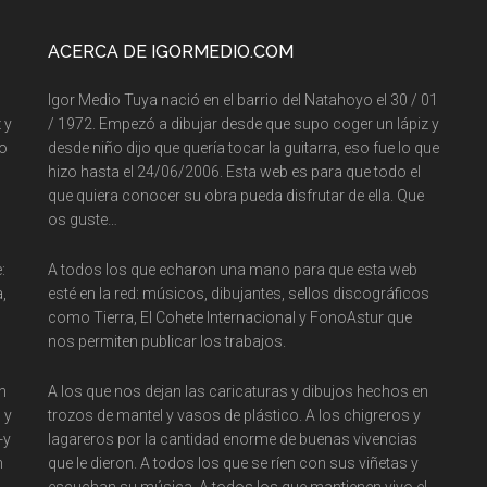
ACERCA DE IGORMEDIO.COM
Igor Medio Tuya nació en el barrio del Natahoyo el 30 / 01
 y
/ 1972. Empezó a dibujar desde que supo coger un lápiz y
so
desde niño dijo que quería tocar la guitarra, eso fue lo que
hizo hasta el 24/06/2006. Esta web es para que todo el
que quiera conocer su obra pueda disfrutar de ella. Que
os guste…
:
A todos los que echaron una mano para que esta web
,
esté en la red: músicos, dibujantes, sellos discográficos
como Tierra, El Cohete Internacional y FonoAstur que
nos permiten publicar los trabajos.
n
A los que nos dejan las caricaturas y dibujos hechos en
 y
trozos de mantel y vasos de plástico. A los chigreros y
-y
lagareros por la cantidad enorme de buenas vivencias
n
que le dieron. A todos los que se ríen con sus viñetas y