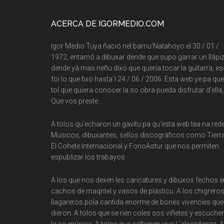
Footer
ACERCA DE IGORMEDIO.COM
Igor Medio Tuya ñació nel barriu’Natahoyo el 30 / 01 /
1972, entamó a dibuxar dende que supo garrar un llàpiz
dende yà mas neñu dixo que quería tocar la guitarra, e
foi lo que fixo hasta`l 24 / 06 / 2006. Esta web ye pa que
tol que quiera conocer la so obra pueda disfrutar d’ella,
Que vos preste…
A tolos qu’echaron un gavitu pa qu’esta web tea na rede
Musicos, dibuxantes, sellos discogràficos como Tierra
El Cohete Internacional y FonoAstur que nos permiten
espublizar los trabayos.
A los que nos dexen les caricatures y dibuxos fechos e
cachos de maqntel y vasos de plásticu. A los chigreros
llagareros pola cantida enorme de bones vivencies que
dieron. A tolos que se rien coles sos viñetes y escuche