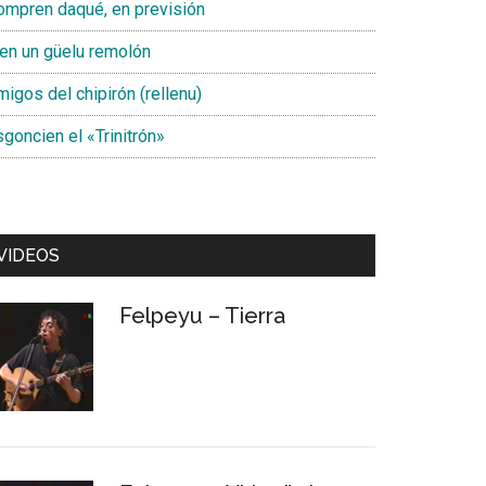
ompren daqué, en previsión
ien un güelu remolón
igos del chipirón (rellenu)
goncien el «Trinitrón»
VIDEOS
Felpeyu – Tierra