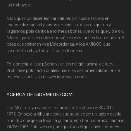
los trabayos.
A los que nos dexen les caricatures y dibuxos fechos en
cachos de maqntel y vasos de plásticu. A los chigreros y
llagareros pola cantida enorme de bones vivencies que-y dieron.
A tolos que se rien coles sos viñetes y escuchen la so música. A
tolos que caltienen viva L’alcordanza. A los AMIGOS, que
siempre tan ehí, a toos… Gracies fonderes.
Tol contenìu d’esta pàxina ye en sin nengún ánimu de llucru.
Prohibese polo tanto cualesquier clas de comercializacion del
material espublizau na web igormedio.com
ACERCA DE IGORMEDIO.COM
Igor Medio Tuya nació en el barrio del Natahoyo el 30 / 01 /
1972. Empezó a dibujar desde que supo coger un lápiz y desde
niño dijo que quería tocar la guitarra, eso fue lo que hizo hasta el
24/06/2006. Esta web es para que todo el que quiera conocer