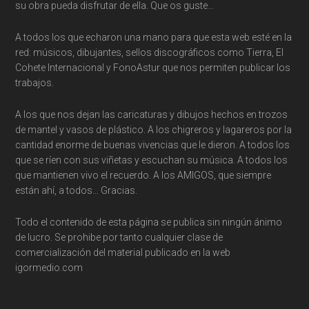
su obra pueda disfrutar de ella. Que os guste…
A todos los que echaron una mano para que esta web esté en la
red: músicos, dibujantes, sellos discográficos como Tierra, El
Cohete Internacional y FonoAstur que nos permiten publicar los
trabajos.
A los que nos dejan las caricaturas y dibujos hechos en trozos
de mantel y vasos de plástico. A los chigreros y lagareros por la
cantidad enorme de buenas vivencias que le dieron. A todos los
que se ríen con sus viñetas y escuchan su música. A todos los
que mantienen vivo el recuerdo. A los AMIGOS, que siempre
están ahí, a todos… Gracias.
Todo el contenido de esta página se publica sin ningún ánimo
de lucro. Se prohibe por tanto cualquier clase de
comercialización del material publicado en la web
igormedio.com