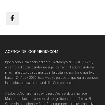
Footer
ACERCA DE IGORMEDIO.COM
Igor Medio Tuya ñació nel barriu’Natahoyo el 30 / 01 / 1972,
entamó a dibuxar dende que supo garrar un llàpiz y dende yà
mas neñu dixo que quería tocar la guitarra, eso foi lo que fixo
hasta`l 24 / 06 / 2006. Esta web ye pa que tol que quiera conocer
la so obra pueda disfrutar d’ella, Que vos preste…
A tolos qu’echaron un gavitu pa qu’esta web tea na rede:
Musicos, dibuxantes, sellos discogràficos como Tierra, El
Cohete Internacional y FonoAstur que nos permiten espublizar