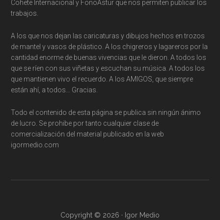
Cohete Internacional y FonoAstur que nos permiten publicar los
trabajos.
A los que nos dejan las caricaturas y dibujos hechos en trozos
de mantel y vasos de plástico. A los chigreros y lagareros por la
cantidad enorme de buenas vivencias que le dieron. A todos los
que se ríen con sus viñetas y escuchan su música. A todos los
que mantienen vivo el recuerdo. A los AMIGOS, que siempre
están ahí, a todos… Gracias.
Todo el contenido de esta página se publica sin ningún ánimo
de lucro. Se prohibe por tanto cualquier clase de
comercialización del material publicado en la web
igormedio.com
Copyright © 2026 · Igor Medio